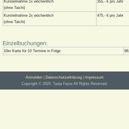
Kursteilnahme 1x wöchentlich
355,- € pro Jahr
(ohne Taichi)
Kursteilnahme 2x wöchentlich
475,- € pro Jahr
(ohne Taichi)
Einzelbuchungen:
10er Karte für 10 Termine in Folge
98
Anmelden
|
Datenschutzerklärung
|
Impressum
Copyright © 2025. Tanja Feyer All Rights Reserved.